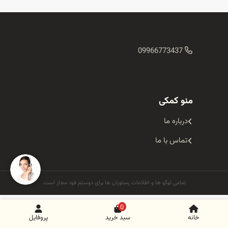
09966773437
منو کمکی
درباره ما
تماس با ما
تمامی لوگو ها و اطلاعات رستوران ها برای دوستم فود مجاز است.
0
خانه
سبد خرید
پروفایل