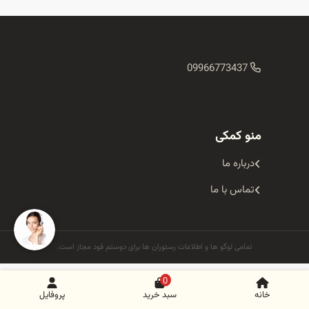
09966773437
منو کمکی
درباره ما
تماس با ما
تمامی لوگو ها و اطلاعات رستوران ها برای دوستم فود مجاز است.
0
خانه
سبد خرید
پروفایل