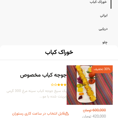
خوراک کباب
ایرانی
دریایی
چلو
خوراک کباب
پیش‌غذا
نوشیدنی
30% تخفیف
جوجه کباب مخصوص
یک سیخ جوجه کباب سینه مرغ 300 گرمی
مرینت شده با مو...
600,000 تومان
قابل انتخاب در ساعت کاری رستوران
420,000 تومان