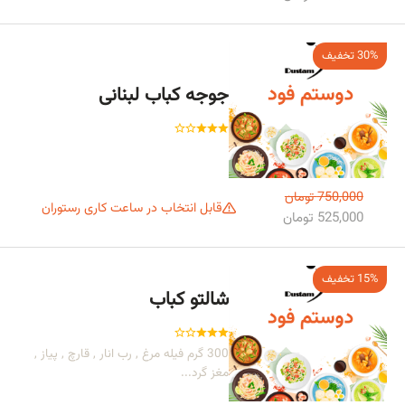
30% تخفیف
جوجه کباب لبنانی
750,000 تومان
قابل انتخاب در ساعت کاری رستوران
525,000 تومان
15% تخفیف
شالتو کباب
300 گرم فیله مرغ , رب انار , قارچ , پیاز ,
مغز گرد...