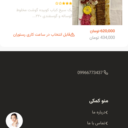
یک سیخ کباب کوبیده گوشت مخلوط
گوساله و گوسفندی ۲۲۰...
620,000 تومان
قابل انتخاب در ساعت کاری رستوران
434,000 تومان
09966773437
منو کمکی
درباره ما
تماس با ما