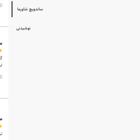
00
ساندویچ شاورما
نوشیدنی
س
گ
لب
00
س
تر