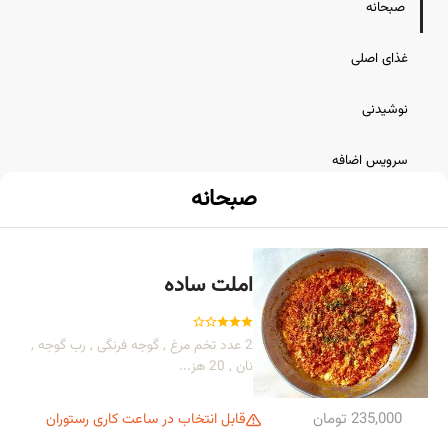
صبحانه
غذای اصلی
نوشیدنی
سرویس اضافه
صبحانه
املت ساده
2 عدد تخم مرغ , گوجه فرنگی , رب گوجه ,
نان , 20 هز...
235,000 تومان
قابل انتخاب در ساعت کاری رستوران