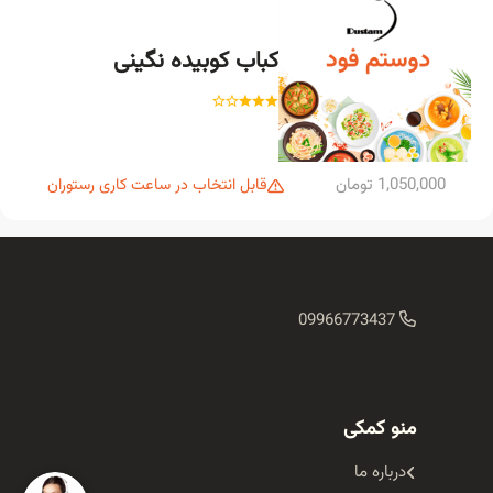
کباب کوبیده نگینی
1,050,000 تومان
قابل انتخاب در ساعت کاری رستوران
09966773437
منو کمکی
درباره ما