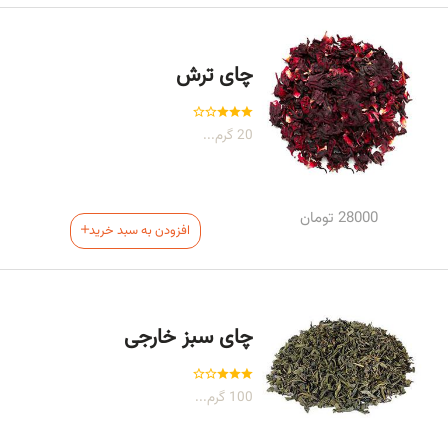
چای ترش
20 گرم...
28000
تومان
افزودن به سبد خرید
چای سبز خارجی
100 گرم...