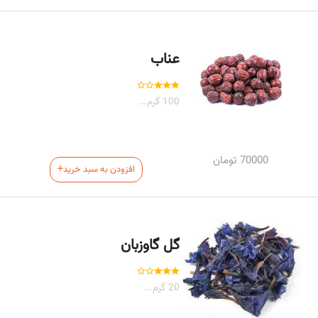
عناب
100 گرم...
70000
تومان
افزودن به سبد خرید
گل گاوزبان
20 گرم...