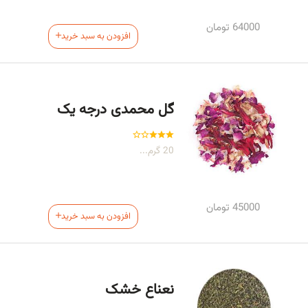
64000
تومان
افزودن به سبد خرید
گل محمدی درجه یک
20 گرم...
45000
تومان
افزودن به سبد خرید
نعناع خشک