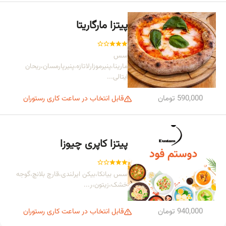
پیتزا مارگاریتا
سس
مارینا،پنیرموزارلاتازه،پنیرپارمسان،ریحان
ایتالی...
590,000 تومان
قابل انتخاب در ساعت کاری رستوران
پیتزا کاپری چیوزا
سس بیانکا،بیکن ایرلندی،قارچ بلانچ،گوجه
خشک،زیتون،ر...
940,000 تومان
قابل انتخاب در ساعت کاری رستوران