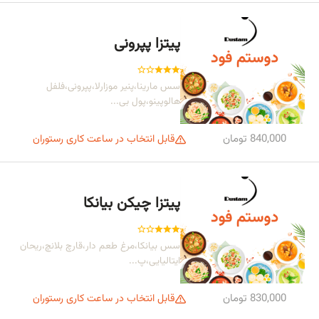
بار سرد
پیتزا پپرونی
بار گرم
سس مارینا،پنیر موزارلا،پپرونی،فلفل
هالوپینو،پول بی...
840,000 تومان
قابل انتخاب در ساعت کاری رستوران
پیتزا چیکن بیانکا
سس بیانکا،مرغ طعم دار،قارچ بلانچ،ریحان
ایتالیایی،پ...
830,000 تومان
قابل انتخاب در ساعت کاری رستوران