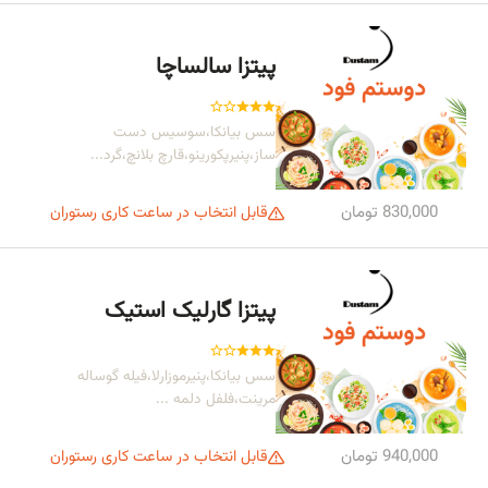
پیتزا سالساچا
سس بیانکا،سوسیس دست
ساز،پنیرپکورینو،قارچ بلانچ،گرد...
830,000 تومان
قابل انتخاب در ساعت کاری رستوران
پیتزا گارلیک استیک
سس بیانکا،پنیرموزارلا،فیله گوساله
مرینت،فلفل دلمه ...
940,000 تومان
قابل انتخاب در ساعت کاری رستوران